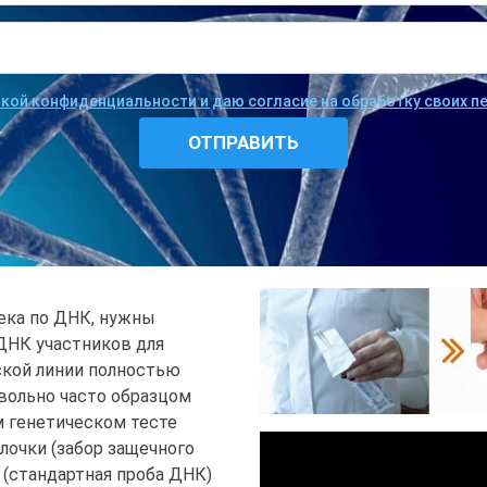
икой конфиденциальности и даю согласие на обработку своих 
ека по ДНК, нужны
ДНК участников для
ской линии полностью
овольно часто образцом
 генетическом тесте
лочки (забор защечного
е (стандартная проба ДНК)