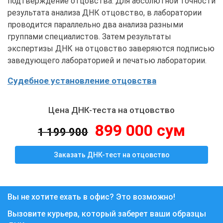
подтверждение отцовства. Для абсолютной точности
результата анализа ДНК отцовство, в лаборатории
проводится параллельно два анализа разными
группами специалистов. Затем результаты
экспертизы ДНК на отцовство заверяются подписью
заведующего лабораторией и печатью лаборатории.
Судебное установление отцовства
Цена ДНК-теста на отцовство
899 000 сум
1 199 900
Заказать ДНК-тест на отцовство
Вы не хотите ехать в офис? Это возможно!
Вызовите курьера, который заберет ваши образцы