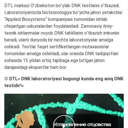
DTL markazi Oʻzbekiston boʻylab DNK testlarini oʻtkazadi.
Laboratoriyamizda biotexnologiya boʻyicha jahon yetakchisi
“Applied Biosystems” kompaniyasi tomonidan ishlab
chiqarilgan uskunalardan foydalaniladi. Zamonaviy ilmiy-
texnik ishlanmalar noyob DNK tahlillarini oʻtkazish imkonini
beradi, ularni dunyoda bir nechta laboratoriyalar amalga
oshiradi. Testlar faqat sertifikatlangan mutaxassislar
tomonidan amalga oshiriladi, ular orasida DNK tadqiqotlari
sohasida 15 yildan ortiq tajribaga ega bo’lgan jahon
darajasidagi ekspertlar ham bor.
© DTL» DNK laboratoriyasi bugungi kunda eng aniq DNK
testidir!»