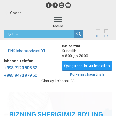
Qoqon
Меню
Ish tartibi:
Kundalik
с 8:00 до 20:00
Ishonch telefoni
Qo'ng'iroqni buyurtma qilish
+998 7120 505 32
Kuryerni chaqirtirish
+998 9470 979 50
Charxiy ko'chasi, 23
OTALIK DNK TESTI
HOMILADORLIK DAVRIDA
ETNIK KELIB CHIQISHI UCHUN
SPORT VA GO'ZALLIK, PARHEZ
MAXSUS HARBIY
BIZNING SHERIGIMIZ BO'LING