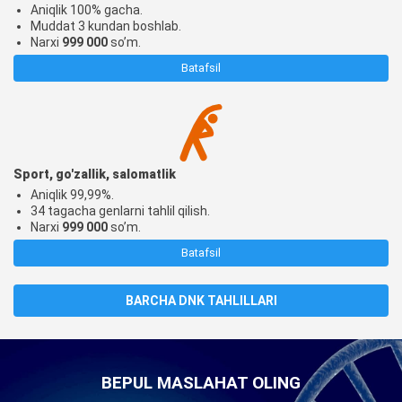
Aniqlik 100% gacha.
Muddat 3 kundan boshlab.
Narxi
999 000
so’m.
Batafsil
Sport, go'zallik, salomatlik
Aniqlik 99,99%.
34 tagacha genlarni tahlil qilish.
Narxi
999 000
so’m.
Batafsil
BARCHA DNK TAHLILLARI
BEPUL MASLAHAT OLING