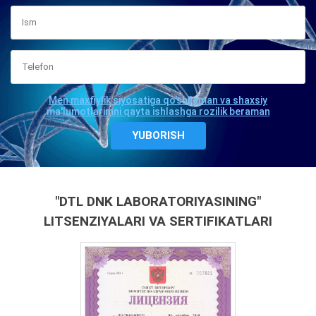
Men maxfiylik siyosatiga qo'shilaman va shaxsiy
ma'lumotlarimni qayta ishlashga rozilik beraman
"DTL DNK LABORATORIYASINING"
LITSENZIYALARI VA SERTIFIKATLARI