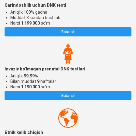
Qarindoshlik uchun DNK testi
Aniqlik 100% gacha
Muddat 3 kundan boshlab
Narxi
1 199 000
so’m
Batafsil
Invaziv bo'lmagan prenatal DNK testlari
Aniqlik
99,99%
Bilan
muddat
9
haftalar
Narxi
1 190 000
so’m.
Batafsil
Etnik kelib chiqish