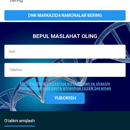
bering.
DNK MARKAZIDA NAMUNALAR BERING
BEPUL MASLAHAT OLING
Men maxfiylik siyosatiga qo'shilaman va shaxsiy
ma'lumotlarimni qayta ishlashga rozilik beraman
Otalikni aniqlash