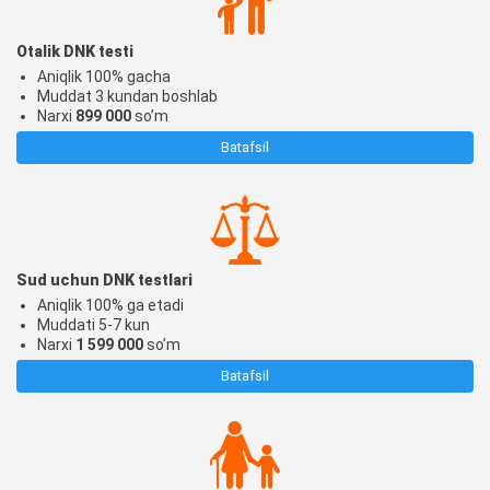
Otalik DNK testi
Aniqlik 100% gacha
Muddat 3 kundan boshlab
Narxi
899 000
so’m
Batafsil
Sud uchun DNK testlari
Aniqlik 100% ga etadi
Muddati 5-7 kun
Narxi
1 599 000
so’m
Batafsil