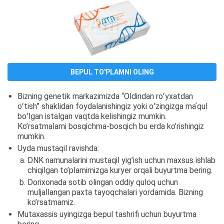
BEPUL TO'PLAMNI OLING
Bizning genetik markazimizda “Oldindan roʻyxatdan
oʻtish” shaklidan foydalanishingiz yoki oʻzingizga maʼqul
boʻlgan istalgan vaqtda kelishingiz mumkin.
Ko’rsatmalarni bosqichma-bosqich bu erda ko’rishingiz
mumkin.
Uyda mustaqil ravishda:
DNK namunalarini mustaqil yig’ish uchun maxsus ishlab
chiqilgan to’plamimizga kuryer orqali buyurtma bering.
Dorixonada sotib olingan oddiy quloq uchun
muljallangan paxta tayoqchalari yordamida. Bizning
ko’rsatmamiz.
Mutaxassis uyingizga bepul tashrifi uchun buyurtma