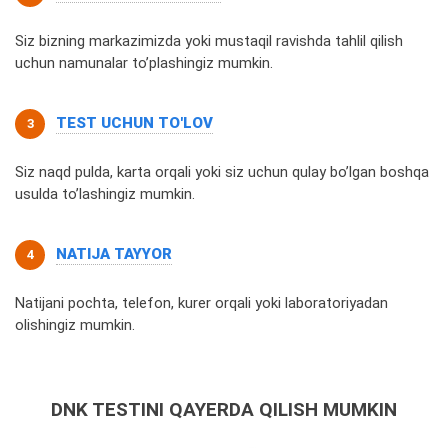
Siz bizning markazimizda yoki mustaqil ravishda tahlil qilish
uchun namunalar to’plashingiz mumkin.
TEST UCHUN TO'LOV
Siz naqd pulda, karta orqali yoki siz uchun qulay bo’lgan boshqa
usulda to’lashingiz mumkin.
NATIJA TAYYOR
Natijani pochta, telefon, kurer orqali yoki laboratoriyadan
olishingiz mumkin.
DNK TESTINI QAYERDA QILISH MUMKIN