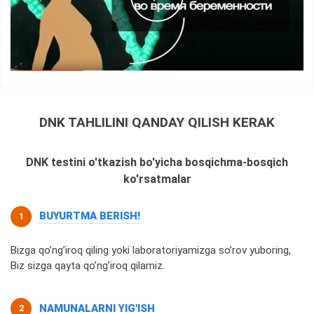
DNK TAHLILINI QANDAY QILISH KERAK
DNK testini o'tkazish bo'yicha bosqichma-bosqich
ko'rsatmalar
BUYURTMA BERISH!
Bizga qo’ng’iroq qiling yoki laboratoriyamizga so’rov yuboring,
Biz sizga qayta qo’ng’iroq qilamiz.
NAMUNALARNI YIG'ISH