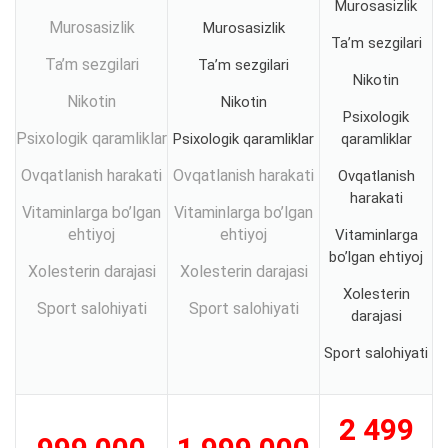
Murosasizlik
Murosasizlik
Murosasizlik
Ta’m sezgilari
Ta’m sezgilari
Ta’m sezgilari
Nikotin
Nikotin
Nikotin
Psixologik
Psixologik qaramliklar
Psixologik qaramliklar
qaramliklar
Ovqatlanish harakati
Ovqatlanish harakati
Ovqatlanish
harakati
Vitaminlarga bo’lgan
Vitaminlarga bo’lgan
ehtiyoj
ehtiyoj
Vitaminlarga
bo’lgan ehtiyoj
Xolesterin darajasi
Xolesterin darajasi
Xolesterin
Sport salohiyati
Sport salohiyati
darajasi
Sport salohiyati
2 499