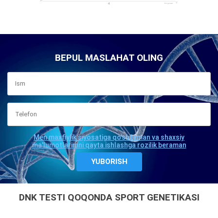
BEPUL MASLAHAT OLING
Men maxfiylik siyosatiga qo'shilaman va shaxsiy
ma'lumotlarimni qayta ishlashga rozilik beraman
DNK TESTI QOQONDA SPORT GENETIKASI