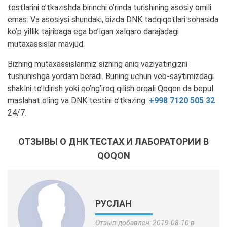
testlarini o’tkazishda birinchi o’rinda turishining asosiy omili
emas. Va asosiysi shundaki, bizda DNK tadqiqotlari sohasida
ko’p yillik tajribaga ega bo’lgan xalqaro darajadagi
mutaxassislar mavjud.
Bizning mutaxassislarimiz sizning aniq vaziyatingizni
tushunishga yordam beradi. Buning uchun veb-saytimizdagi
shaklni to’ldirish yoki qo’ng’iroq qilish orqali Qoqon da bepul
maslahat oling va DNK testini o’tkazing:
+998 7120 505 32
24/7.
ОТЗЫВЫ О ДНК ТЕСТАХ И ЛАБОРАТОРИИ В
QOQON
РУСЛАН
Отзыв добавлен: 2019-08-10 в