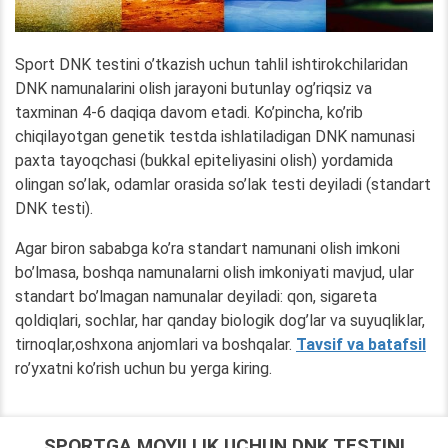
Sport DNK testini o’tkazish uchun tahlil ishtirokchilaridan
DNK namunalarini olish jarayoni butunlay og’riqsiz va
taxminan 4-6 daqiqa davom etadi. Ko’pincha, ko’rib
chiqilayotgan genetik testda ishlatiladigan DNK namunasi
paxta tayoqchasi (bukkal epiteliyasini olish) yordamida
olingan so’lak, odamlar orasida so’lak testi deyiladi (standart
DNK testi).
Agar biron sababga ko’ra standart namunani olish imkoni
bo’lmasa, boshqa namunalarni olish imkoniyati mavjud, ular
standart bo’lmagan namunalar deyiladi: qon, sigareta
qoldiqlari, sochlar, har qanday biologik dog’lar va suyuqliklar,
tirnoqlar,oshxona anjomlari va boshqalar.
Tavsif va batafsil
ro’yxatni ko’rish uchun bu yerga kiring.
SPORTGA MOYILLIK UCHUN DNK TESTINI