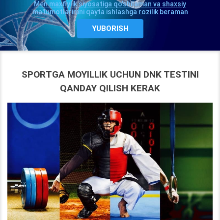
Men maxfiylik siyosatiga qo'shilaman va shaxsiy
ma'lumotlarimni qayta ishlashga rozilik beraman
SPORTGA MOYILLIK UCHUN DNK TESTINI
QANDAY QILISH KERAK