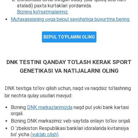
ataladi) paxta kurtaklari yordamida.
Bizning ko'rsatmalarimiz
.
Mutaxassisning uyga bepul sayohatiga buyurtma bering
.
BEPUL TO'PLAMNI OLING
DNK TESTINI QANDAY TO'LASH KERAK SPORT
GENETIKASI VA NATIJALARNI OLING
DNK testiga to’lov qilish uchun, naqd va naqdsiz to’lashning
bir nechta qulay usullari mavjud:
Bizning
DNK markazlarimizda
naqd pul yoki bank kartasi
orqali.
Bizning DNK markazimiz veb-saytida onlayn to’lov orqali.
O ‘zbekiston Respublikasi banklari idoralarida kvitansiya
bo’ yicha
(yuklab olish)
.