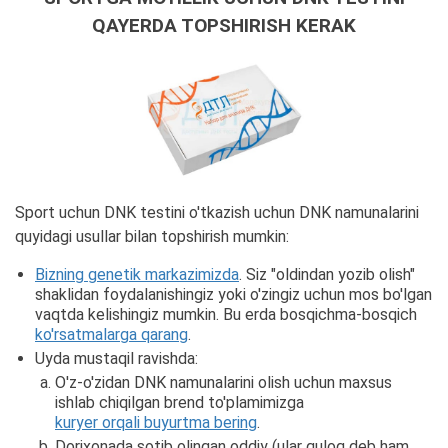
QAYERDA TOPSHIRISH KERAK
Sport uchun DNK testini o'tkazish uchun DNK namunalarini
quyidagi usullar bilan topshirish mumkin:
Bizning genetik markazimizda
. Siz "oldindan yozib olish"
shaklidan foydalanishingiz yoki o'zingiz uchun mos bo'lgan
vaqtda kelishingiz mumkin. Bu erda bosqichma-bosqich
ko'rsatmalarga qarang
.
Uyda mustaqil ravishda:
O'z-o'zidan DNK namunalarini olish uchun maxsus
ishlab chiqilgan brend to'plamimizga
kuryer orqali buyurtma bering
.
Dorixonada sotib olingan oddiy (ular quloq deb ham