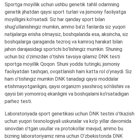
Sportga moyillik uchun ushbu genetik tahlil odamning
genetik jihatdan qaysi sport turlari va jismoniy faoliyatga
moyilligini ko’rsatadi. Siz har qanday sport bilan
shug’ullanishingiz mumkin, ammo ba’zi fanlarda siz yuqori
natijalarga erisha olmaysiz, boshqalarida esa, aksincha, siz
boshqalarga qaraganda tezroq va kamroq harakat bilan
jahon darajasidagi sportchi bo’lishingiz mumkin. Shuning
uchun biz o’zimizdan o’tishni tavsiya qilamiz DNK testi
sportga moyillik Qoqon. Shuni yodda tutingki, jismoniy
faoliyatdan tashqari, ovqatlanish ham katta rol o’ynaydi. Siz
ham o’tishingiz mumkin DNK tanadagi qaysi moddalar
etishmayotganligini, qaysi organizm yaxshiroq so’rilishini va
qaysi biri yomonroq ekanligini va boshqalarni ko’rsatadigan
parhez testi.
Laboratoriyada sport genetikasi uchun DNK testini o’tkazish
uchun yuqori texnologiyali uskunalar va ko’p yillar davomida
sinovdan o’tgan usullar va protokollar mavjud, ammo bu
bizning laboratoriyamiz nima uchun O’zbekistonda DNK