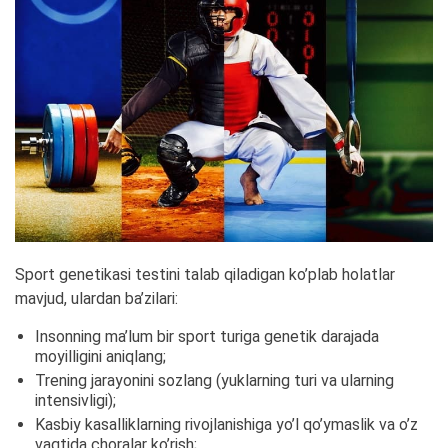
Sport genetikasi testini talab qiladigan ko’plab holatlar
mavjud, ulardan ba’zilari:
Insonning ma’lum bir sport turiga genetik darajada
moyilligini aniqlang;
Trening jarayonini sozlang (yuklarning turi va ularning
intensivligi);
Kasbiy kasalliklarning rivojlanishiga yo’l qo’ymaslik va o’z
vaqtida choralar ko’rish;