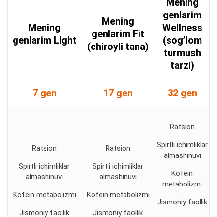
Mening
genlarim
Mening
Mening
Wellness
genlarim
Fit
genlarim
Light
(sog’lom
(chiroyli tana)
turmush
tarzi)
7 gen
17 gen
32 gen
Ratsion
Spirtli ichimliklar
Ratsion
Ratsion
almashinuvi
Spirtli ichimliklar
Spirtli ichimliklar
Kofein
almashinuvi
almashinuvi
metabolizmi
Kofein metabolizmi
Kofein metabolizmi
Jismoniy faollik
Jismoniy faollik
Jismoniy faollik