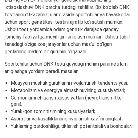
ixtisoslashuvi DNK barcha turdagi tahlillar. Biz ko’plab DNK
testlarini o’tkazamiz, ular orasida sportchilar va havaskorlar
uchun sport genetikasi testini ajratib ko’rsatish mumkin.
Ushbu test yordamida odam genetik darajada qanday
jismoniy faoliyatga moyilligini aniqlash mumkin. Ushbu tahlil
tanadagi o’ziga xos jarayonlar uchun mas’ul bo’lgan
genlarning ma’lum bir guruhini o’rganadi.
Sportchilar uchun DNK testi quyidagi muhim parametrlarni
aniqlashga yordam beradi, masalan:
Muayyan mushak guruhlarini rivojlantirish tendentsiyasi;
Metabolizm va energiya almashinuvining xususiyatlari;
Gormonlarni chiqarish xususiyatlari (neyrotransmitter
geni);
Yurak-qon tomir tizimining xususiyatlari;
Asoratlar va kasalliklarning rivojlanish xavfini aniqlash;
Yuklarning bardoshliligi, tiklanish potentsiali va boshqalar.