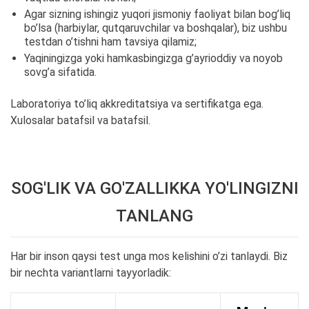
Agar sizning ishingiz yuqori jismoniy faoliyat bilan bog’liq
bo’lsa (harbiylar, qutqaruvchilar va boshqalar), biz ushbu
testdan o’tishni ham tavsiya qilamiz;
Yaqiningizga yoki hamkasbingizga g’ayrioddiy va noyob
sovg’a sifatida.
Laboratoriya to’liq akkreditatsiya va sertifikatga ega.
Xulosalar batafsil va batafsil.
SOG'LIK VA GO'ZALLIKKA YO'LINGIZNI
TANLANG
Har bir inson qaysi test unga mos kelishini o’zi tanlaydi. Biz
bir nechta variantlarni tayyorladik: