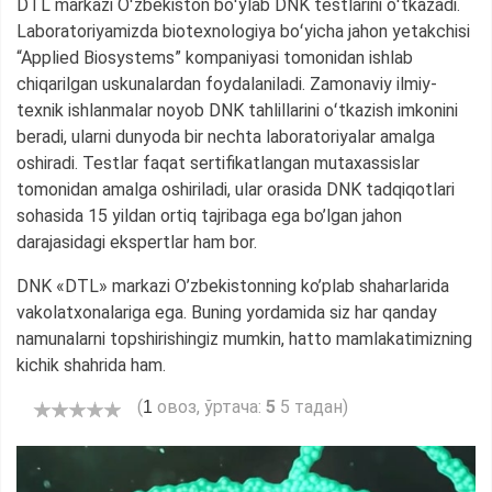
DTL markazi Oʻzbekiston boʻylab DNK testlarini oʻtkazadi.
Laboratoriyamizda biotexnologiya boʻyicha jahon yetakchisi
“Applied Biosystems” kompaniyasi tomonidan ishlab
chiqarilgan uskunalardan foydalaniladi. Zamonaviy ilmiy-
texnik ishlanmalar noyob DNK tahlillarini oʻtkazish imkonini
beradi, ularni dunyoda bir nechta laboratoriyalar amalga
oshiradi. Testlar faqat sertifikatlangan mutaxassislar
tomonidan amalga oshiriladi, ular orasida DNK tadqiqotlari
sohasida 15 yildan ortiq tajribaga ega bo’lgan jahon
darajasidagi ekspertlar ham bor.
DNK «DTL» markazi O’zbekistonning ko’plab shaharlarida
vakolatxonalariga ega. Buning yordamida siz har qanday
namunalarni topshirishingiz mumkin, hatto mamlakatimizning
kichik shahrida ham.
(
овоз, ўртача:
5
5 тадан)
1