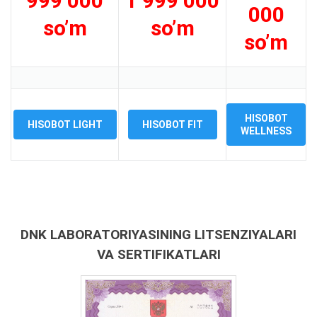
999 000
1 999 000
000
so’m
so’m
so’m
HISOBOT
HISOBOT LIGHT
HISOBOT FIT
WELLNESS
DNK LABORATORIYASINING LITSENZIYALARI
VA SERTIFIKATLARI