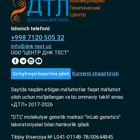
Ishonch telefoni:
+998 7120 505 32
info@dnk-test.uz
ООО "ЦЕНТР ДНК ТЕСТ"
Kuryerni chaqirtirish
Qo'ng'iroqni buyurtma qilish
Saytda taqdim etilgan ma'lumotlar faqat ma'lumot
olish uchun mo'ljallangan va bu ommaviy taklif emas.
«ДТЛ» 2017-2026
"DTL" molekulyar genetik markazi "InLab genetics"
laboratoriyalari bilan hamkorlik qiladi.
Tibbiy litsenziya № L041-01148-78/00644845