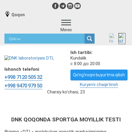
Qoqon
Меню
Ish tartibi:
Kundalik
с 8:00 до 20:00
Ishonch telefoni
Qo'ng'iroqni buyurtma qilish
+998 7120 505 32
Kuryerni chaqirtirish
+998 9470 979 50
Charxiy ko'chasi, 23
DNK QOQONDA SPORTGA MOYILLIK TESTI
Bizning «DTL» molekulyar genetik markazimizning