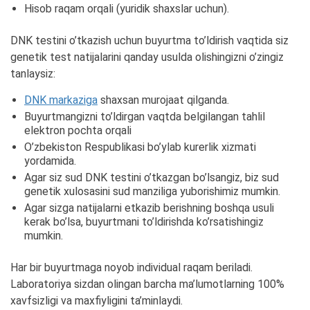
Hisob raqam orqali (yuridik shaxslar uchun).
DNK testini o’tkazish uchun buyurtma to’ldirish vaqtida siz
genetik test natijalarini qanday usulda olishingizni o’zingiz
tanlaysiz:
DNK markaziga
shaxsan murojaat qilganda.
Buyurtmangizni to’ldirgan vaqtda belgilangan tahlil
elektron pochta orqali
O’zbekiston Respublikasi bo’ylab kurerlik xizmati
yordamida.
Agar siz sud DNK testini o’tkazgan bo’lsangiz, biz sud
genetik xulosasini sud manziliga yuborishimiz mumkin.
Agar sizga natijalarni etkazib berishning boshqa usuli
kerak bo’lsa, buyurtmani to’ldirishda ko’rsatishingiz
mumkin.
Har bir buyurtmaga noyob individual raqam beriladi.
Laboratoriya sizdan olingan barcha ma’lumotlarning 100%
xavfsizligi va maxfiyligini ta’minlaydi.