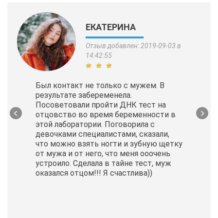
ЕКАТЕРИНА
Отзыв добавлен: 2019-09-03 в
14:42:55
Был контакт не только с мужем. В
результате забеременела.
Посоветовали пройти ДНК тест на
отцовство во время беременности в
этой лаборатории. Поговорила с
девочками специалистами, сказали,
что можно взять ногти и зубную щетку
от мужа и от него, что меня ооочень
устроило. Сделала в тайне тест, муж
оказался отцом!!! Я счастлива))