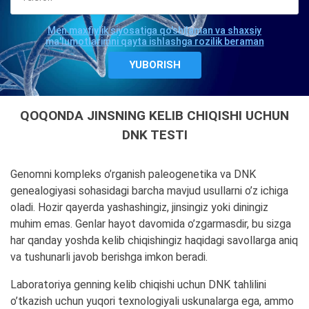
Men maxfiylik siyosatiga qo'shilaman va shaxsiy
ma'lumotlarimni qayta ishlashga rozilik beraman
QOQONDA JINSNING KELIB CHIQISHI UCHUN
DNK TESTI
Genomni kompleks o’rganish paleogenetika va DNK
genealogiyasi sohasidagi barcha mavjud usullarni o’z ichiga
oladi. Hozir qayerda yashashingiz, jinsingiz yoki diningiz
muhim emas. Genlar hayot davomida o’zgarmasdir, bu sizga
har qanday yoshda kelib chiqishingiz haqidagi savollarga aniq
va tushunarli javob berishga imkon beradi.
Laboratoriya genning kelib chiqishi uchun DNK tahlilini
o’tkazish uchun yuqori texnologiyali uskunalarga ega, ammo