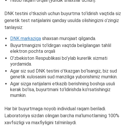
Hisob raqam orqali (yuridik shaxslar uchun).
DNK testini o’tkazish uchun buyurtma to’ldirish vaqtida siz
genetik test natijalarini qanday usulda olishingizni o’zingiz
tanlaysiz:
DNK markaziga
shaxsan murojaat qilganda.
Buyurtmangizni to’ldirgan vaqtda belgilangan tahlil
elektron pochta orqali
O’zbekiston Respublikasi bo’ylab kurerlik xizmati
yordamida.
Agar siz sud DNK testini o’tkazgan bo’lsangiz, biz sud
genetik xulosasini sud manziliga yuborishimiz mumkin.
Agar sizga natijalarni etkazib berishning boshqa usuli
kerak bo’lsa, buyurtmani to’ldirishda ko’rsatishingiz
mumkin.
Har bir buyurtmaga noyob individual raqam beriladi.
Laboratoriya sizdan olingan barcha ma’lumotlarning 100%
xavfsizligi va maxfiyligini ta’minlaydi.