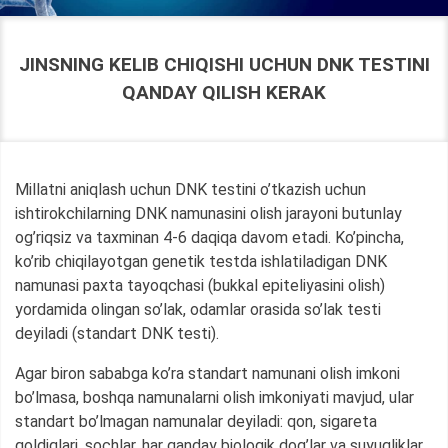
JINSNING KELIB CHIQISHI UCHUN DNK TESTINI
QANDAY QILISH KERAK
Millatni aniqlash uchun DNK testini o’tkazish uchun
ishtirokchilarning DNK namunasini olish jarayoni butunlay
og’riqsiz va taxminan 4-6 daqiqa davom etadi. Ko’pincha,
ko’rib chiqilayotgan genetik testda ishlatiladigan DNK
namunasi paxta tayoqchasi (bukkal epiteliyasini olish)
yordamida olingan so’lak, odamlar orasida so’lak testi
deyiladi (standart DNK testi).
Agar biron sababga ko’ra standart namunani olish imkoni
bo’lmasa, boshqa namunalarni olish imkoniyati mavjud, ular
standart bo’lmagan namunalar deyiladi: qon, sigareta
qoldiqlari, sochlar, har qanday biologik dog’lar va suyuqliklar,