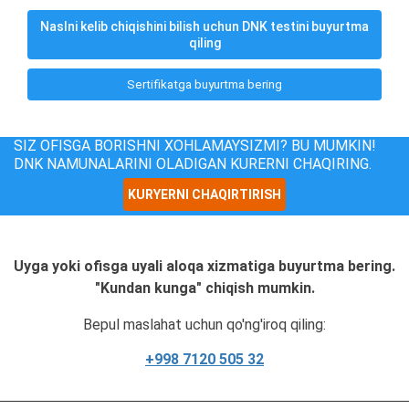
Naslni kelib chiqishini bilish uchun DNK testini buyurtma
qiling
Sertifikatga buyurtma bering
SIZ OFISGA BORISHNI XOHLAMAYSIZMI? BU MUMKIN!
DNK NAMUNALARINI OLADIGAN KURERNI CHAQIRING.
KURYERNI CHAQIRTIRISH
Uyga yoki ofisga uyali aloqa xizmatiga buyurtma bering.
"Kundan kunga" chiqish mumkin.
Bepul maslahat uchun qo'ng'iroq qiling:
+998 7120 505 32