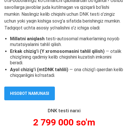
ota-bobolaringiz ko’chmanchi qabilalardan bo’lgandir? Ushbu
savollarga javoblar juda kutilmagan va qiziqarli bo’lishi
mumkin. Naslingiz kelib chiqishi uchun DNK testi o’zingiz
uchun yoki yaqin kishiga sovg’a sifatida berishingiz mumkin.
Tadqiqot uchta asosiy yo’nalishni o’z ichiga oladi:
Millatni aniqlash
testi-autosomal markerlarning noyob
mutatsiyalarini tahlil qilish.
Erkak chizig’i (Y xromosomasini tahlil qilish)
— otalik
chizig’ining qadimiy kelib chiqishini kuzatish imkonini
beradi.
Ayol chizig’i (mtDNK tahlili)
— ona chizig’i qaerdan kelib
chiqqanligini ko’rsatadi.
HISOBOT NAMUNASI
DNK testi narxi
2 799 000 so'm