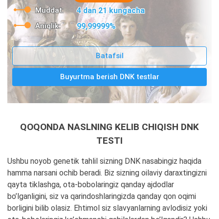
Muddat:
4 dan 21 kungacha
Aniqlik:
99,99999%
Batafsil
Buyurtma berish DNK testlar
QOQONDA NASLNING KELIB CHIQISH DNK
TESTI
Ushbu noyob genetik tahlil sizning DNK nasabingiz haqida
hamma narsani ochib beradi. Biz sizning oilaviy daraxtingizni
qayta tiklashga, ota-bobolaringiz qanday ajdodlar
bo’lganligini, siz va qarindoshlaringizda qanday qon oqimi
borligini bilib olasiz. Ehtimol siz slavyanlarning avlodisiz yoki