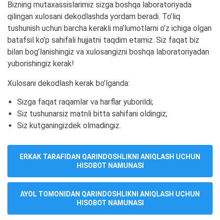
Bizning mutaxassislarimiz sizga boshqa laboratoriyada
qilingan xulosani dekodlashda yordam beradi. To’liq
tushunish uchun barcha kerakli ma’lumotlarni o’z ichiga olgan
batafsil ko’p sahifali hujjatni taqdim etamiz. Siz faqat biz
bilan bog’lanishingiz va xulosangizni boshqa laboratoriyadan
yuborishingiz kerak!
Xulosani dekodlash kerak bo’lganda:
Sizga faqat raqamlar va harflar yuborildi;
Siz tushunarsiz matnli bitta sahifani oldingiz;
Siz kutganingizdek olmadingiz.
ERKAK TARAFIDAN QARINDOSHLIKNI ANIQLASH UCHUN
HISOBOT NAMUNASI
AYOL TOMONIDAN QARINDOSHLIKNI ANIQLASH UCHUN
HISOBOT NAMUNASI