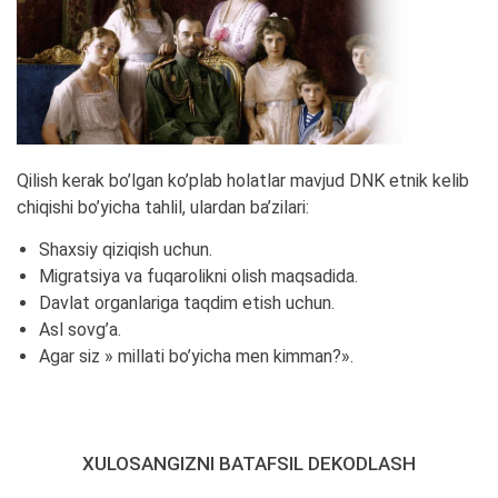
Qilish kerak bo’lgan ko’plab holatlar mavjud DNK etnik kelib
chiqishi bo’yicha tahlil, ulardan ba’zilari:
Shaxsiy qiziqish uchun.
Migratsiya va fuqarolikni olish maqsadida.
Davlat organlariga taqdim etish uchun.
Asl sovg’a.
Agar siz » millati bo’yicha men kimman?».
XULOSANGIZNI BATAFSIL DEKODLASH