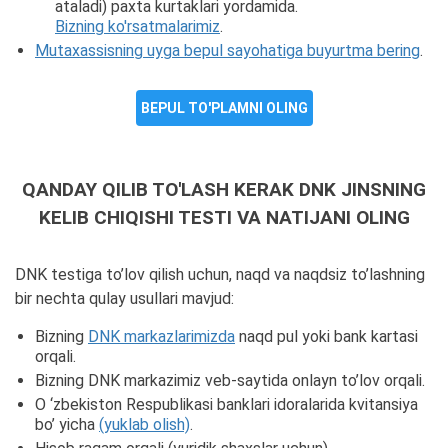
ataladi) paxta kurtaklari yordamida.
Bizning ko'rsatmalarimiz
.
Mutaxassisning uyga bepul sayohatiga buyurtma bering
.
BEPUL TO'PLAMNI OLING
QANDAY QILIB TO'LASH KERAK DNK JINSNING
KELIB CHIQISHI TESTI VA NATIJANI OLING
DNK testiga to’lov qilish uchun, naqd va naqdsiz to’lashning
bir nechta qulay usullari mavjud:
Bizning
DNK markazlarimizda
naqd pul yoki bank kartasi
orqali.
Bizning DNK markazimiz veb-saytida onlayn to’lov orqali.
O ‘zbekiston Respublikasi banklari idoralarida kvitansiya
bo’ yicha
(yuklab olish)
.