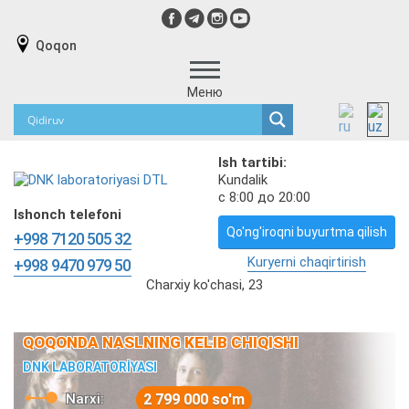
Qoqon
Меню
Ish tartibi:
Kundalik
с 8:00 до 20:00
Ishonch telefoni
Qo'ng'iroqni buyurtma qilish
+998 7120 505 32
Kuryerni chaqirtirish
+998 9470 979 50
Charxiy ko'chasi, 23
QOQONDA NASLNING KELIB CHIQISHI
DNK LABORATORİYASI
Narxi:
2 799 000 so'm