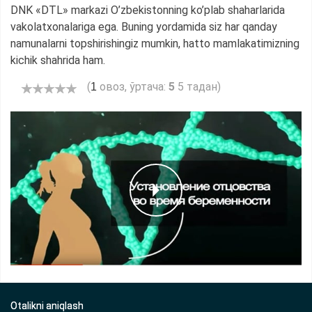
DNK «DTL» markazi O’zbekistonning ko’plab shaharlarida
vakolatxonalariga ega. Buning yordamida siz har qanday
namunalarni topshirishingiz mumkin, hatto mamlakatimizning
kichik shahrida ham.
(
овоз, ўртача:
5
5 тадан)
1
Otalikni aniqlash