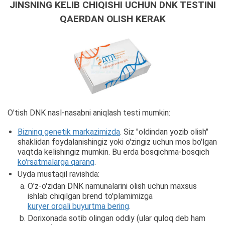
JINSNING KELIB CHIQISHI UCHUN DNK TESTINI
QAERDAN OLISH KERAK
O'tish DNK nasl-nasabni aniqlash testi mumkin:
Bizning genetik markazimizda
. Siz "oldindan yozib olish"
shaklidan foydalanishingiz yoki o'zingiz uchun mos bo'lgan
vaqtda kelishingiz mumkin. Bu erda bosqichma-bosqich
ko'rsatmalarga qarang
.
Uyda mustaqil ravishda:
O'z-o'zidan DNK namunalarini olish uchun maxsus
ishlab chiqilgan brend to'plamimizga
kuryer orqali buyurtma bering
.
Dorixonada sotib olingan oddiy (ular quloq deb ham