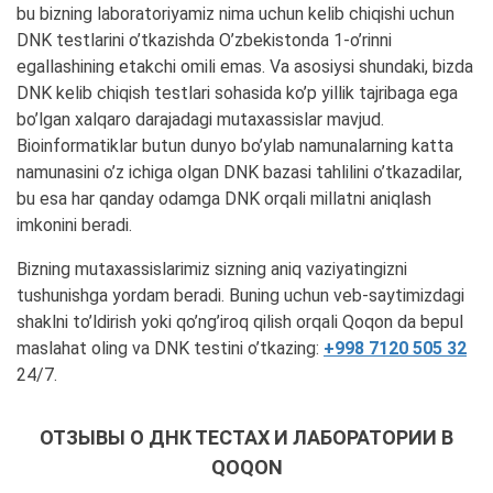
bu bizning laboratoriyamiz nima uchun kelib chiqishi uchun
DNK testlarini o’tkazishda O’zbekistonda 1-o’rinni
egallashining etakchi omili emas. Va asosiysi shundaki, bizda
DNK kelib chiqish testlari sohasida ko’p yillik tajribaga ega
bo’lgan xalqaro darajadagi mutaxassislar mavjud.
Bioinformatiklar butun dunyo bo’ylab namunalarning katta
namunasini o’z ichiga olgan DNK bazasi tahlilini o’tkazadilar,
bu esa har qanday odamga DNK orqali millatni aniqlash
imkonini beradi.
Bizning mutaxassislarimiz sizning aniq vaziyatingizni
tushunishga yordam beradi. Buning uchun veb-saytimizdagi
shaklni to’ldirish yoki qo’ng’iroq qilish orqali Qoqon da bepul
maslahat oling va DNK testini o’tkazing:
+998 7120 505 32
24/7.
ОТЗЫВЫ О ДНК ТЕСТАХ И ЛАБОРАТОРИИ В
QOQON