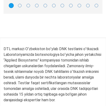
DTL markazi Oʻzbekiston boʻylab DNK testlarini oʻtkazadi.
Laboratoriyamizda biotexnologiya boʻyicha jahon yetakchisi
“Applied Biosystems” kompaniyasi tomonidan ishlab
chiqarilgan uskunalardan foydalaniladi. Zamonaviy ilmiy-
texnik ishlanmalar noyob DNK tahlillarini oʻtkazish imkonini
beradi, ularni dunyoda bir nechta laboratoriyalar amalga
oshiradi. Testlar faqat sertifikatlangan mutaxassislar
tomonidan amalga oshiriladi, ular orasida DNK tadqiqotlari
sohasida 15 yildan ortiq tajribaga ega bo’lgan jahon
darajasidagi ekspertlar ham bor.