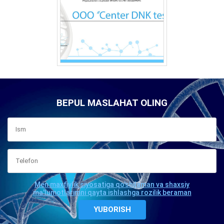
BEPUL MASLAHAT OLING
Men maxfiylik siyosatiga qo'shilaman va shaxsiy
ma'lumotlarimni qayta ishlashga rozilik beraman