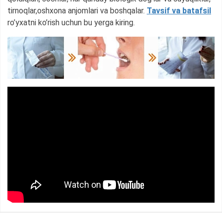
tirnoqlar,oshxona anjomlari va boshqalar.
Tavsif va batafsil
ro’yxatni ko’rish uchun bu yerga kiring.