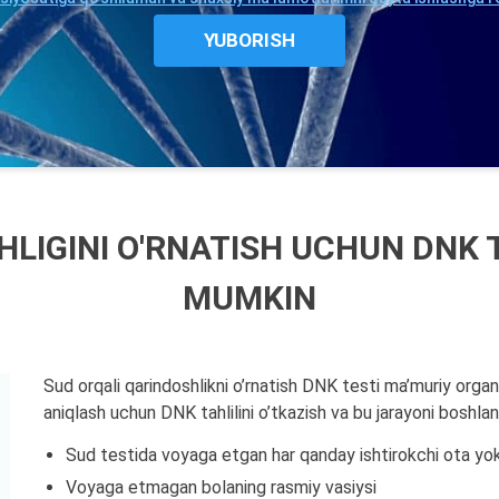
LIGINI O'RNATISH UCHUN DNK 
MUMKIN
Sud orqali qarindoshlikni o’rnatish DNK testi ma’muriy orga
aniqlash uchun DNK tahlilini o’tkazish va bu jarayoni boshlan
Sud testida voyaga etgan har qanday ishtirokchi ota yok
Voyaga etmagan bolaning rasmiy vasiysi