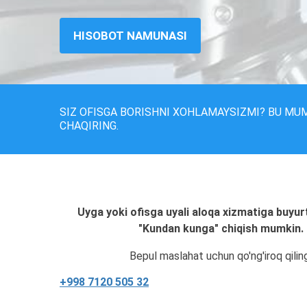
HISOBOT NAMUNASI
SIZ OFISGA BORISHNI XOHLAMAYSIZMI? BU MU
CHAQIRING.
Uyga yoki ofisga uyali aloqa xizmatiga buyur
"Kundan kunga" chiqish mumkin.
Bepul maslahat uchun qo'ng'iroq qilin
+998 7120 505 32