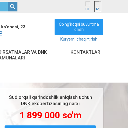
Qo'ng'iroqni buyurtma
 ko'chasi, 23
qilish
uz
Kuryerni chaqirtirish
O’RSATMALAR VA DNK
KONTAKTLAR
AMUNALARI
Sud orqali qarindoshlik aniqlash uchun
DNK ekspertizasining narxi
1 899 000 so'm