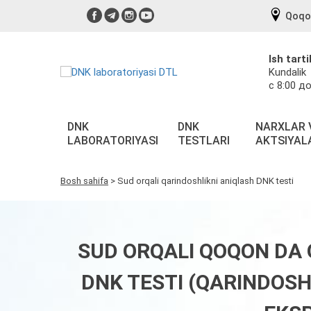
Qoqo
Ish tarti
Kundalik
с 8:00 до
DNK
DNK
NARXLAR 
LABORATORIYASI
TESTLARI
AKTSIYAL
Bosh sahifa
>
Sud orqali qarindoshlikni aniqlash DNK testi
SUD ORQALI QOQON DA 
DNK TESTI (QARINDOSH