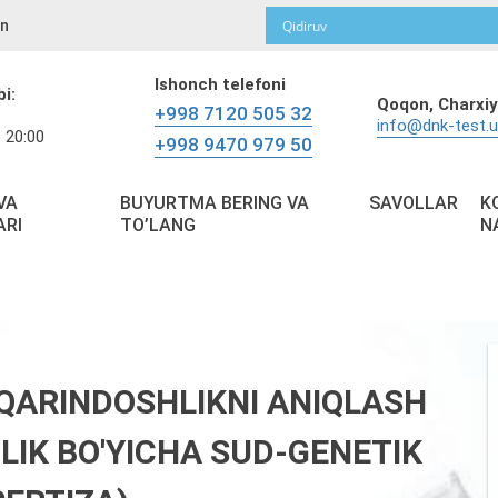
n
Ishonch telefoni
bi:
Qoqon,
Charxiy
+998 7120 505 32
info@dnk-test.
 20:00
+998 9470 979 50
VA
BUYURTMA BERING VA
SAVOLLAR
K
ARI
TO’LANG
N
QARINDOSHLIKNI ANIQLASH
LIK BO'YICHA SUD-GENETIK