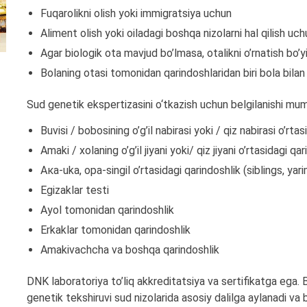
Fuqarolikni olish yoki immigratsiya uchun
Aliment olish yoki oiladagi boshqa nizolarni hal qilish uch
Agar biologik ota mavjud bo’lmasa, otalikni o’rnatish bo’yic
Bolaning otasi tomonidan qarindoshlaridan biri bola bila
Sud genetik ekspertizasini o‘tkazish uchun belgilanishi mumk
Buvisi / bobosining o’g’il nabirasi yoki / qiz nabirasi o’rta
Amaki / xolaning o’g’il jiyani yoki/ qiz jiyani o’rtasidagi qa
Aка-uka, opa-singil o’rtasidagi qarindoshlik (siblings, yar
Egizaklar testi
Ayol tomonidan qarindoshlik
Erkaklar tomonidan qarindoshlik
Amakivachcha va boshqa qarindoshlik
DNK laboratoriya to’liq akkreditatsiya va sertifikatga ega. B
genetik tekshiruvi sud nizolarida asosiy dalilga aylanadi va