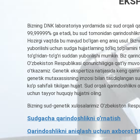
EKSP
Bizning DNK laboratoriya yordamida siz sud orqali qar
99,99999% ga etadi, bu sud tomonidan qarindoshlikni 
Hozirgi vaqtda bu mavjud bo’lgan eng aniq usul. Biz
yuborilishi uchun sudga hujjatlarning to’liq to’plamin
to’g’ridan-to’g’ri suddan yuborilishi mumkin. Biz qari
O’zbekiston Respublikasi qonunchiligiga qat’iy muv
o’tkazamiz. Genetik ekspertiza natijasida keng qamro
genetik mutaxassisning imzosi bilan tasdiqlangan sud
ko’p sahifali tikilgan hujjat. Sud orqali qarindoshlik
uchun tayyor huquqiy hujjatni oling.
Bizning sud-genetik xulosalarimiz O’zbekiston Respub
Sudgacha qarindoshlikni o’rnatish
Qarindoshlikni aniqlash uchun axborot D