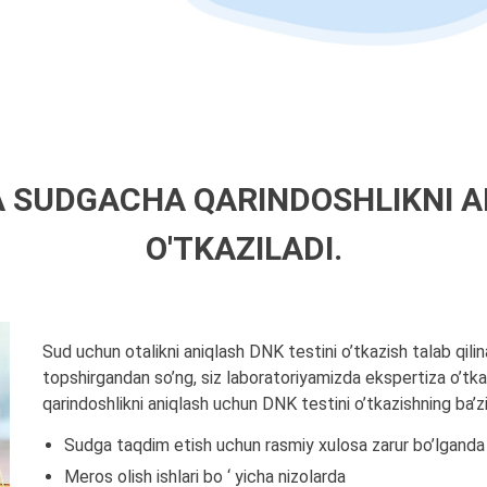
 SUDGACHA QARINDOSHLIKNI A
O'TKAZILADI.
Sud uchun otalikni aniqlash DNK testini o’tkazish talab qili
topshirgandan so’ng, siz laboratoriyamizda ekspertiza o’tkazi
qarindoshlikni aniqlash uchun DNK testini o’tkazishning ba’zi
Sudga taqdim etish uchun rasmiy xulosa zarur bo’lganda
Meros olish ishlari bo ‘ yicha nizolarda