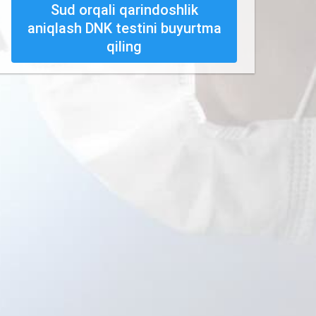
Sud orqali qarindoshlik
aniqlash DNK testini buyurtma
qiling