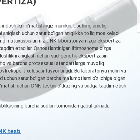
ERTIZA)
indoshlikni o’rnatishingiz mumkin. Usulning aniqligi
aniqlash uchun zarur bo’lgan aniqlikka to’liq mos keladi.
ning mutaxassislarimiz DNK laboratoriyamizga ekspertiza
i taqdim etadilar. Qanoatlantirilgan iltimosnoma bizga
ndoshlikni aniqlash uchun sud-genetik ekspertizasini
ofiq va barcha protsessual standartlarga muvofiq
vli ekspert xulosasi tayyorlanadi. Bu laboratoriya muhri va
 uchun zarur bo’lgan barcha ma’lumotlarni o’z ichiga olgan
ni o’rnatish uchun DNK testini o’tkazing va sudga taqdim etish
likasining barcha sudlari tomonidan qabul qilinadi.
NK testi