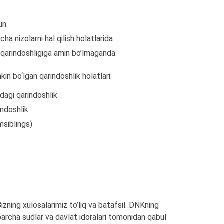
un
ha nizolarni hal qilish holatlarida
n qarindoshligiga amin bo’lmaganda.
in bo‘lgan qarindoshlik holatlari:
sidagi qarindoshlik
rindoshlik
imsiblings)
izning xulosalarimiz to’liq va batafsil. DNKning
 barcha sudlar va davlat idoralari tomonidan qabul