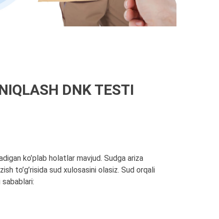
NIQLASH DNK TESTI
nadigan ko’plab holatlar mavjud. Sudga ariza
sh to’g’risida sud xulosasini olasiz. Sud orqali
 sabablari: