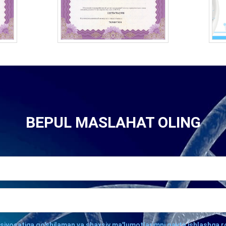
BEPUL MASLAHAT OLING
 siyosatiga qo'shilaman va shaxsiy ma'lumotlarimni qayta ishlashga r