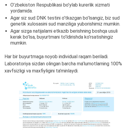
O’zbekiston Respublikasi bo’ylab kurerlik xizmati
yordamida.
Agar siz sud DNK testini o’tkazgan bo’lsangiz, biz sud
genetik xulosasini sud manziliga yuborishimiz mumkin.
Agar sizga natijalarni etkazib berishning boshqa usuli
kerak bo’lsa, buyurtmani to’ldirishda ko’rsatishingiz
mumkin.
Har bir buyurtmaga noyob individual raqam beriladi.
Laboratoriya sizdan olingan barcha ma’lumotlarning 100%
xavfsizligi va maxfiyligini ta’minlaydi.