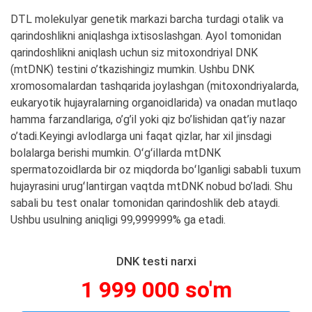
DTL molekulyar genetik markazi barcha turdagi otalik va
qarindoshlikni aniqlashga ixtisoslashgan. Ayol tomonidan
qarindoshlikni aniqlash uchun siz mitoxondriyal DNK
(mtDNK) testini o’tkazishingiz mumkin. Ushbu DNK
xromosomalardan tashqarida joylashgan (mitoxondriyalarda,
eukaryotik hujayralarning organoidlarida) va onadan mutlaqo
hamma farzandlariga, o’g’il yoki qiz bo’lishidan qat’iy nazar
o’tadi.Keyingi avlodlarga uni faqat qizlar, har xil jinsdagi
bolalarga berishi mumkin. Oʻgʻillarda mtDNK
spermatozoidlarda bir oz miqdorda boʻlganligi sababli tuxum
hujayrasini urugʻlantirgan vaqtda mtDNK nobud bo’ladi. Shu
sabali bu test onalar tomonidan qarindoshlik deb ataydi.
Ushbu usulning aniqligi 99,999999% ga etadi.
DNK testi narxi
1 999 000 so'm