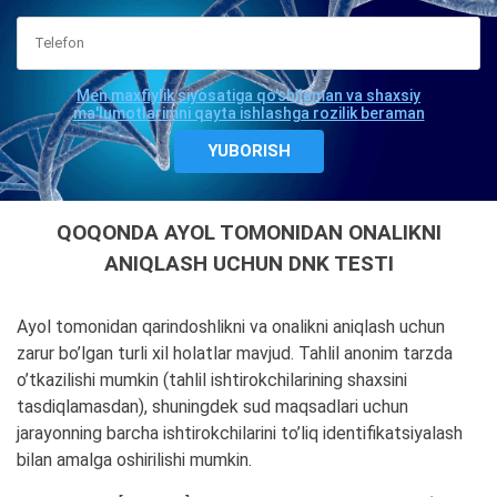
Men maxfiylik siyosatiga qo'shilaman va shaxsiy
ma'lumotlarimni qayta ishlashga rozilik beraman
QOQONDA AYOL TOMONIDAN ONALIKNI
ANIQLASH UCHUN DNK TESTI
Ayol tomonidan qarindoshlikni va onalikni aniqlash uchun
zarur bo’lgan turli xil holatlar mavjud. Tahlil anonim tarzda
o’tkazilishi mumkin (tahlil ishtirokchilarining shaxsini
tasdiqlamasdan), shuningdek sud maqsadlari uchun
jarayonning barcha ishtirokchilarini to’liq identifikatsiyalash
bilan amalga oshirilishi mumkin.