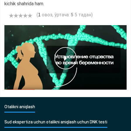
kichik shahrida ham.
(
овоз, ўртача:
5
5 тадан)
1
Otalikni aniqlash
Sud ekspertiza uchun otalikni aniqlash uchun DNK testi