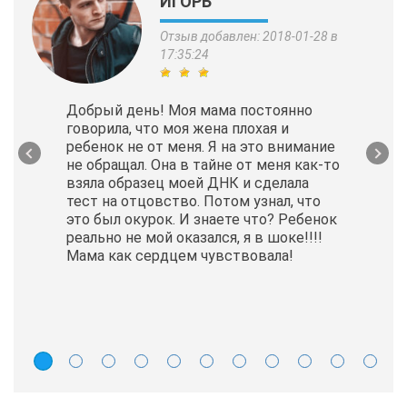
ИГОРЬ
Отзыв добавлен: 2018-01-28 в
17:35:24
Добрый день! Моя мама постоянно
говорила, что моя жена плохая и
ребенок не от меня. Я на это внимание
не обращал. Она в тайне от меня как-то
взяла образец моей ДНК и сделала
тест на отцовство. Потом узнал, что
это был окурок. И знаете что? Ребенок
реально не мой оказался, я в шоке!!!!
Мама как сердцем чувствовала!