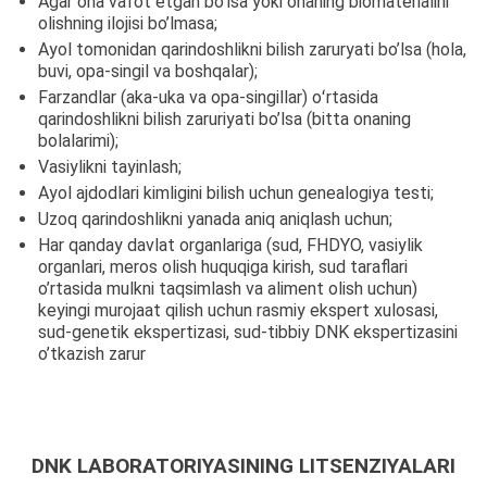
Agar ona vafot etgan bo’lsa yoki onaning biomaterialini
olishning ilojisi bo’lmasa;
Ayol tomonidan qarindoshlikni bilish zaruryati bo’lsa (hola,
buvi, opa-singil va boshqalar);
Farzandlar (aka-uka va opa-singillar) oʻrtasida
qarindoshlikni bilish zaruriyati bo’lsa (bitta onaning
bolalarimi);
Vasiylikni tayinlash;
Ayol ajdodlari kimligini bilish uchun genealogiya testi;
Uzoq qarindoshlikni yanada aniq aniqlash uchun;
Har qanday davlat organlariga (sud, FHDYO, vasiylik
organlari, meros olish huquqiga kirish, sud taraflari
o’rtasida mulkni taqsimlash va aliment olish uchun)
keyingi murojaat qilish uchun rasmiy ekspert xulosasi,
sud-genetik ekspertizasi, sud-tibbiy DNK ekspertizasini
o’tkazish zarur
DNK LABORATORIYASINING LITSENZIYALARI