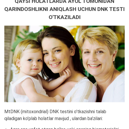
QAYSI HOLATLARDA AYOL TOMONIDAN
QARINDOSHLIKNI ANIQLASH UCHUN DNK TESTI
O'TKAZILADI
MtDNK (mitoxondrial) DNK testini o’tkazishni talab
qiladigan ko’plab holatlar mavjud , ulardan ba’zilari: