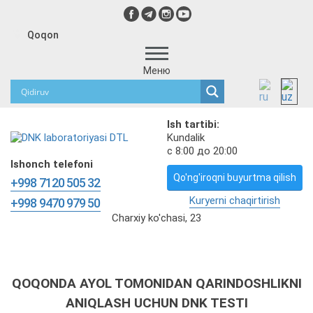
Qoqon
Меню
Ish tartibi:
Kundalik
с 8:00 до 20:00
Ishonch telefoni
Qo'ng'iroqni buyurtma qilish
+998 7120 505 32
Kuryerni chaqirtirish
+998 9470 979 50
Charxiy ko'chasi, 23
QOQONDA AYOL TOMONIDAN QARINDOSHLIKNI
ANIQLASH UCHUN DNK TESTI