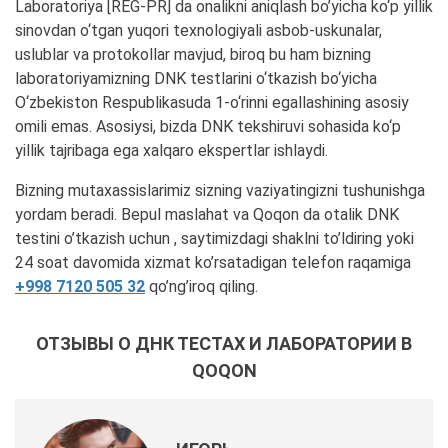
Laboratoriya [REG-PR] da onalikni aniqlash bo’yicha ko‘p yillik
sinovdan o‘tgan yuqori texnologiyali asbob-uskunalar,
uslublar va protokollar mavjud, biroq bu ham bizning
laboratoriyamizning DNK testlarini o‘tkazish bo‘yicha
O‘zbekiston Respublikasuda 1-o‘rinni egallashining asosiy
omili emas. Asosiysi, bizda DNK tekshiruvi sohasida ko‘p
yillik tajribaga ega xalqaro ekspertlar ishlaydi.
Bizning mutaxassislarimiz sizning vaziyatingizni tushunishga
yordam beradi. Bepul maslahat va Qoqon da otalik DNK
testini o’tkazish uchun , saytimizdagi shaklni to’ldiring yoki
24 soat davomida xizmat ko’rsatadigan telefon raqamiga
+998 7120 505 32
qo’ng’iroq qiling.
ОТЗЫВЫ О ДНК ТЕСТАХ И ЛАБОРАТОРИИ В
QOQON