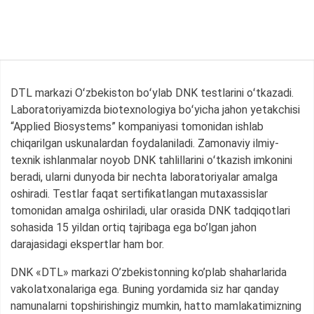
DTL markazi Oʻzbekiston boʻylab DNK testlarini oʻtkazadi.
Laboratoriyamizda biotexnologiya boʻyicha jahon yetakchisi
“Applied Biosystems” kompaniyasi tomonidan ishlab
chiqarilgan uskunalardan foydalaniladi. Zamonaviy ilmiy-
texnik ishlanmalar noyob DNK tahlillarini oʻtkazish imkonini
beradi, ularni dunyoda bir nechta laboratoriyalar amalga
oshiradi. Testlar faqat sertifikatlangan mutaxassislar
tomonidan amalga oshiriladi, ular orasida DNK tadqiqotlari
sohasida 15 yildan ortiq tajribaga ega bo’lgan jahon
darajasidagi ekspertlar ham bor.
DNK «DTL» markazi O’zbekistonning ko’plab shaharlarida
vakolatxonalariga ega. Buning yordamida siz har qanday
namunalarni topshirishingiz mumkin, hatto mamlakatimizning