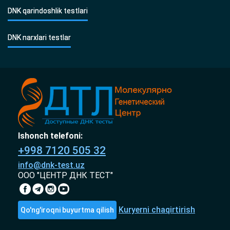
DNK qarindoshlik testlari
DNK narxlari testlar
Ishonch telefoni:
+998 7120 505 32
info@dnk-test.uz
ООО "ЦЕНТР ДНК ТЕСТ"
Kuryerni chaqirtirish
Qo'ng'iroqni buyurtma qilish