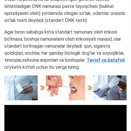
ishlatiladigan DNK namunasi paxta tayoqchasi (bukkal
epiteliyasini olish) yordamida olingan so’lak, odamlar orasida
so’lak testi deyiladi (standart DNK testi).
Agar biron sababga ko’ra standart namunani olish imkoni
bo’lmasa, boshqa namunalarni olish imkoniyati mavjud, ular
standart bo’lmagan namunalar deyiladi: qon, sigareta
qoldiqlari, sochlar, har qanday biologik dog’lar va suyuqliklar,
tirnoqlar,oshxona anjomlari va boshqalar.
Tavsif va batafsil
ro’yxatni ko’rish uchun bu yerga kiring.