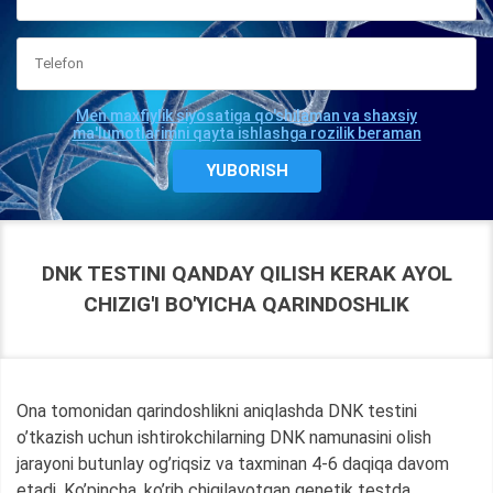
Men maxfiylik siyosatiga qo'shilaman va shaxsiy
ma'lumotlarimni qayta ishlashga rozilik beraman
DNK TESTINI QANDAY QILISH KERAK AYOL
CHIZIG'I BO'YICHA QARINDOSHLIK
Ona tomonidan qarindoshlikni aniqlashda DNK testini
o’tkazish uchun ishtirokchilarning DNK namunasini olish
jarayoni butunlay og’riqsiz va taxminan 4-6 daqiqa davom
etadi. Ko’pincha, ko’rib chiqilayotgan genetik testda