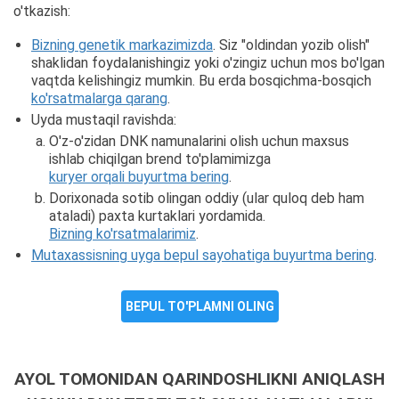
o'tkazish:
Bizning genetik markazimizda
. Siz "oldindan yozib olish"
shaklidan foydalanishingiz yoki o'zingiz uchun mos bo'lgan
vaqtda kelishingiz mumkin. Bu erda bosqichma-bosqich
ko'rsatmalarga qarang
.
Uyda mustaqil ravishda:
O'z-o'zidan DNK namunalarini olish uchun maxsus
ishlab chiqilgan brend to'plamimizga
kuryer orqali buyurtma bering
.
Dorixonada sotib olingan oddiy (ular quloq deb ham
ataladi) paxta kurtaklari yordamida.
Bizning ko'rsatmalarimiz
.
Mutaxassisning uyga bepul sayohatiga buyurtma bering
.
BEPUL TO'PLAMNI OLING
AYOL TOMONIDAN QARINDOSHLIKNI ANIQLASH