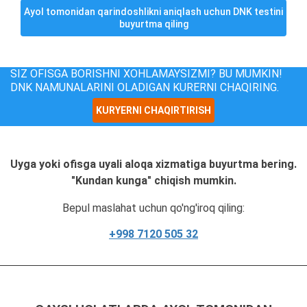
Ayol tomonidan qarindoshlikni aniqlash uchun DNK testini
buyurtma qiling
SIZ OFISGA BORISHNI XOHLAMAYSIZMI? BU MUMKIN!
DNK NAMUNALARINI OLADIGAN KURERNI CHAQIRING.
KURYERNI CHAQIRTIRISH
Uyga yoki ofisga uyali aloqa xizmatiga buyurtma bering.
"Kundan kunga" chiqish mumkin.
Bepul maslahat uchun qo'ng'iroq qiling:
+998 7120 505 32