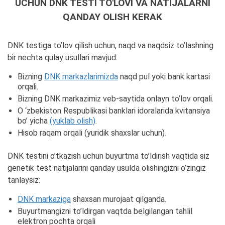
UCHUN DNK TESTI TO'LOVI VA NATIJALARNI
QANDAY OLISH KERAK
DNK testiga to’lov qilish uchun, naqd va naqdsiz to’lashning
bir nechta qulay usullari mavjud:
Bizning
DNK markazlarimizda
naqd pul yoki bank kartasi
orqali.
Bizning DNK markazimiz veb-saytida onlayn to’lov orqali.
O ‘zbekiston Respublikasi banklari idoralarida kvitansiya
bo’ yicha
(yuklab olish)
.
Hisob raqam orqali (yuridik shaxslar uchun).
DNK testini o’tkazish uchun buyurtma to’ldirish vaqtida siz
genetik test natijalarini qanday usulda olishingizni o’zingiz
tanlaysiz:
DNK markaziga
shaxsan murojaat qilganda.
Buyurtmangizni to’ldirgan vaqtda belgilangan tahlil
elektron pochta orqali