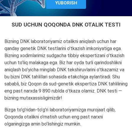
SUD UCHUN QOQONDA DNK OTALIK TESTI
Bizning DNK laboratoriyamiz otalikni aniqlash uchun har
qanday genetik DNK testlarini o’tkazish imkoniyatiga ega.
Bizning xodimlarimiz sudgacha tibbiy ekspertizani o’tkazish
uchun to’liq malakaga ega. Biz har oyda turli qarindoshlikni
aniqlash bo’yicha minglab DNK tekshiruvlarini o’tkazamiz va
bu bizni DNK tahlillari sohasida etakchiga aylantiradi. Shu
sababli, biz Qoqon da sud-genetik ekspertiza DNK tahlilining
eng past narxda 9 890 rublda o’tkaza olamiz. DNK testi —
bizning mutaxassisligimizdir!
Bizga to’g’ridan-to’g’ri laboratoriyamizga murojaat qilib,
Qoqonda otalikni o’rnatish uchun eng past narxni
olganingizga amin bo’lishingiz mumkin.