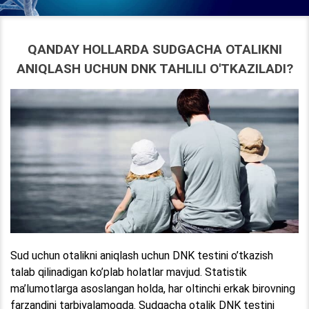
QANDAY HOLLARDA SUDGACHA OTALIKNI
ANIQLASH UCHUN DNK TAHLILI O'TKAZILADI?
Sud uchun otalikni aniqlash uchun DNK testini o’tkazish
talab qilinadigan ko’plab holatlar mavjud. Statistik
ma’lumotlarga asoslangan holda, har oltinchi erkak birovning
farzandini tarbiyalamoqda. Sudgacha otalik DNK testini