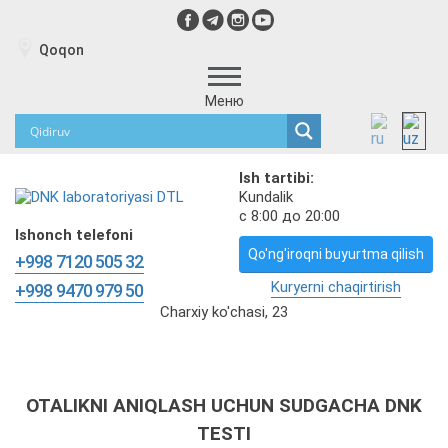
Qoqon
Меню
Ish tartibi:
Kundalik
с 8:00 до 20:00
Ishonch telefoni
Qo'ng'iroqni buyurtma qilish
+998 7120 505 32
Kuryerni chaqirtirish
+998 9470 979 50
Charxiy ko'chasi, 23
OTALIKNI ANIQLASH UCHUN SUDGACHA DNK
TESTI