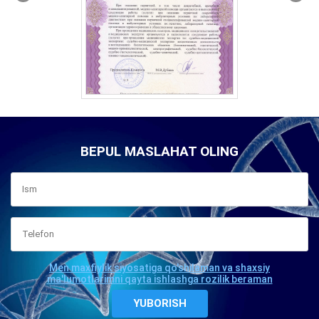
BEPUL MASLAHAT OLING
Men maxfiylik siyosatiga qo'shilaman va shaxsiy
ma'lumotlarimni qayta ishlashga rozilik beraman