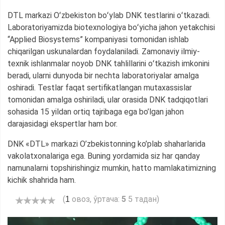
DTL markazi Oʻzbekiston boʻylab DNK testlarini oʻtkazadi.
Laboratoriyamizda biotexnologiya boʻyicha jahon yetakchisi
“Applied Biosystems” kompaniyasi tomonidan ishlab
chiqarilgan uskunalardan foydalaniladi. Zamonaviy ilmiy-
texnik ishlanmalar noyob DNK tahlillarini oʻtkazish imkonini
beradi, ularni dunyoda bir nechta laboratoriyalar amalga
oshiradi. Testlar faqat sertifikatlangan mutaxassislar
tomonidan amalga oshiriladi, ular orasida DNK tadqiqotlari
sohasida 15 yildan ortiq tajribaga ega bo’lgan jahon
darajasidagi ekspertlar ham bor.
DNK «DTL» markazi O’zbekistonning ko’plab shaharlarida
vakolatxonalariga ega. Buning yordamida siz har qanday
namunalarni topshirishingiz mumkin, hatto mamlakatimizning
kichik shahrida ham.
(
овоз, ўртача:
5
5 тадан)
1