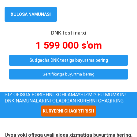
XULOSA NAMUNASI
DNK testi narxi
1 599 000 s'om
Sudgacha DNK testiga buyurtma bering
Sertifikatga buyurtma bering
SIZ OFISGA BORISHNI XOHLAMAYSIZMI? BU MUMKIN!
DNK NAMUNALARINI OLADIGAN KURERNI CHAQIRING.
KURYERNI CHAQIRTIRISH
Uyga yoki ofisga uyali aloqa xizmatiga buyurtma bering.