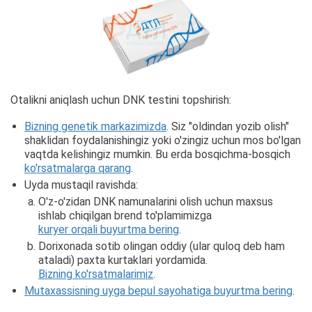
Otalikni aniqlash uchun DNK testini topshirish:
Bizning genetik markazimizda
. Siz "oldindan yozib olish"
shaklidan foydalanishingiz yoki o'zingiz uchun mos bo'lgan
vaqtda kelishingiz mumkin. Bu erda bosqichma-bosqich
ko'rsatmalarga qarang
.
Uyda mustaqil ravishda:
O'z-o'zidan DNK namunalarini olish uchun maxsus
ishlab chiqilgan brend to'plamimizga
kuryer orqali buyurtma bering
.
Dorixonada sotib olingan oddiy (ular quloq deb ham
ataladi) paxta kurtaklari yordamida.
Bizning ko'rsatmalarimiz
.
Mutaxassisning uyga bepul sayohatiga buyurtma bering
.