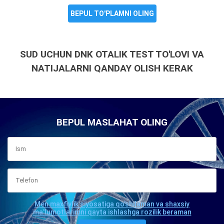
BEPUL TO'PLAMNI OLING
SUD UCHUN DNK OTALIK TEST TO'LOVI VA
NATIJALARNI QANDAY OLISH KERAK
BEPUL MASLAHAT OLING
Men maxfiylik siyosatiga qo'shilaman va shaxsiy
ma'lumotlarimni qayta ishlashga rozilik beraman