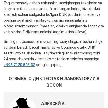
Eng zamonaviy asbob-uskunalar, tasdiqlangan texnikalar va
ilmiy-texnik ishlanmalardan foydalangan holda, biz otalikni
aniqlash uchun sudgacha bo’lgan DNK testlarini onadan va
boshqa qo’shimcha ishtirokchilarning namunalarisiz
o’tkazishimiz mumkin (masalan, otalikni aniqlashda faqat ota
va boladan DNK namunalarini taqdim etish kifoya).
Bizning mutaxassislarimiz sizning vaziyatingizni tushunishga
yordam beradi. Bepul maslahat va Qoqonda otalik DNK
testini o’tkazish uchun , saytimizdagi shaklni to’ldiring yoki
24 soat davomida xizmat ko’rsatadigan telefon raqamiga
+998 7120 505 32
qo’ng’iroq qiling.
ОТЗЫВЫ О ДНК ТЕСТАХ И ЛАБОРАТОРИИ В
QOQON
АЛЕКСЕЙ А.