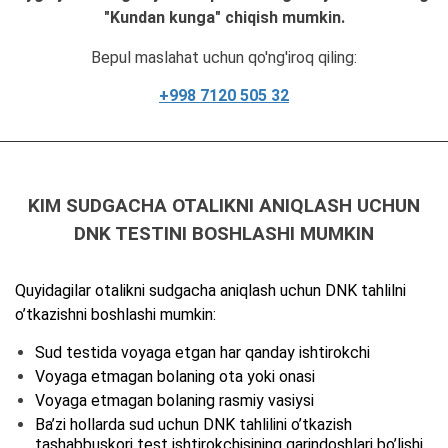
"Kundan kunga" chiqish mumkin.
Bepul maslahat uchun qo'ng'iroq qiling:
+998 7120 505 32
KIM SUDGACHA OTALIKNI ANIQLASH UCHUN
DNK TESTINI BOSHLASHI MUMKIN
Quyidagilar otalikni sudgacha aniqlash uchun DNK tahlilni
o’tkazishni boshlashi mumkin:
Sud testida voyaga etgan har qanday ishtirokchi
Voyaga etmagan bolaning ota yoki onasi
Voyaga etmagan bolaning rasmiy vasiysi
Ba’zi hollarda sud uchun DNK tahlilini o’tkazish
tashabbuskori test ishtirokchisining qarindoshlari bo’lishi