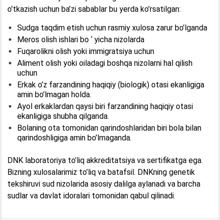
o’tkazish uchun ba’zi sabablar bu yerda ko’rsatilgan:
Sudga taqdim etish uchun rasmiy xulosa zarur bo’lganda
Meros olish ishlari bo ‘ yicha nizolarda
Fuqarolikni olish yoki immigratsiya uchun
Aliment olish yoki oiladagi boshqa nizolarni hal qilish
uchun
Erkak o’z farzandining haqiqiy (biologik) otasi ekanligiga
amin bo’lmagan holda.
Ayol erkaklardan qaysi biri farzandining haqiqiy otasi
ekanligiga shubha qilganda.
Bolaning ota tomonidan qarindoshlaridan biri bola bilan
qarindoshligiga amin bo’lmaganda.
DNK laboratoriya to’liq akkreditatsiya va sertifikatga ega.
Bizning xulosalarimiz to’liq va batafsil. DNKning genetik
tekshiruvi sud nizolarida asosiy dalilga aylanadi va barcha
sudlar va davlat idoralari tomonidan qabul qilinadi.