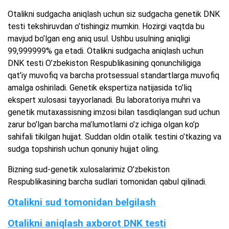
Otalikni sudgacha aniqlash uchun siz sudgacha genetik DNK
testi tekshiruvdan o’tishingiz mumkin. Hozirgi vaqtda bu
mavjud bo’lgan eng aniq usul. Ushbu usulning aniqligi
99,999999% ga etadi. Otalikni sudgacha aniqlash uchun
DNK testi O’zbekiston Respublikasining qonunchiligiga
qat’iy muvofiq va barcha protsessual standartlarga muvofiq
amalga oshiriladi. Genetik ekspertiza natijasida to’liq
ekspert xulosasi tayyorlanadi. Bu laboratoriya muhri va
genetik mutaxassisning imzosi bilan tasdiqlangan sud uchun
zarur bo’lgan barcha ma’lumotlarni o’z ichiga olgan ko’p
sahifali tikilgan hujjat. Suddan oldin otalik testini o’tkazing va
sudga topshirish uchun qonuniy hujjat oling.
Bizning sud-genetik xulosalarimiz O’zbekiston
Respublikasining barcha sudlari tomonidan qabul qilinadi.
Otalikni sud tomonidan belgilash
Otalikni aniqlash axborot DNK testi