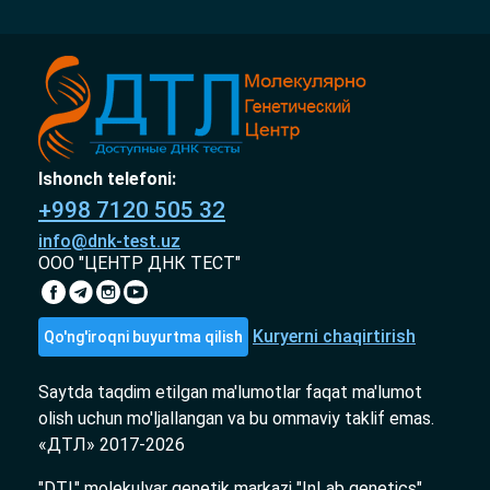
Ishonch telefoni:
+998 7120 505 32
info@dnk-test.uz
ООО "ЦЕНТР ДНК ТЕСТ"
Kuryerni chaqirtirish
Qo'ng'iroqni buyurtma qilish
Saytda taqdim etilgan ma'lumotlar faqat ma'lumot
olish uchun mo'ljallangan va bu ommaviy taklif emas.
«ДТЛ» 2017-2026
"DTL" molekulyar genetik markazi "InLab genetics"