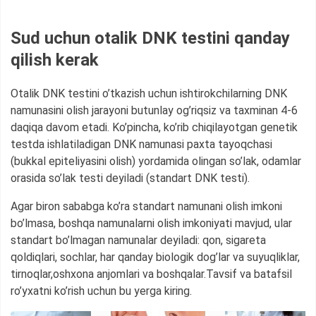
Sud uchun otalik DNK testini qanday
qilish kerak
Otalik DNK testini o’tkazish uchun ishtirokchilarning DNK
namunasini olish jarayoni butunlay og’riqsiz va taxminan 4-6
daqiqa davom etadi. Ko’pincha, ko’rib chiqilayotgan genetik
testda ishlatiladigan DNK namunasi paxta tayoqchasi
(bukkal epiteliyasini olish) yordamida olingan so’lak, odamlar
orasida so’lak testi deyiladi (standart DNK testi).
Agar biron sababga ko’ra standart namunani olish imkoni
bo’lmasa, boshqa namunalarni olish imkoniyati mavjud, ular
standart bo’lmagan namunalar deyiladi: qon, sigareta
qoldiqlari, sochlar, har qanday biologik dog’lar va suyuqliklar,
tirnoqlar,oshxona anjomlari va boshqalar.Tavsif va batafsil
ro’yxatni ko’rish uchun bu yerga kiring.