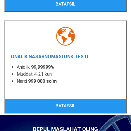
BATAFSIL
ONALIK NASABNOMASI DNK TESTI
Aniqlik
99,99999
%
Muddat 4-21 kun
Narxi
999 000 so'm
BATAFSIL
BEPUL MASLAHAT OLING