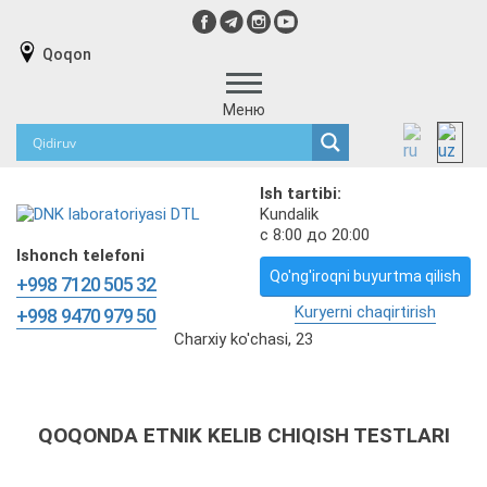
Qoqon
Меню
Ish tartibi:
Kundalik
с 8:00 до 20:00
Ishonch telefoni
Qo'ng'iroqni buyurtma qilish
+998 7120 505 32
Kuryerni chaqirtirish
+998 9470 979 50
Charxiy ko'chasi, 23
QOQONDA ETNIK KELIB CHIQISH TESTLARI