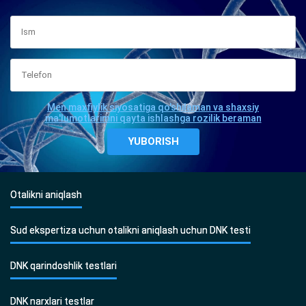
Men maxfiylik siyosatiga qo'shilaman va shaxsiy
ma'lumotlarimni qayta ishlashga rozilik beraman
Otalikni aniqlash
Sud ekspertiza uchun otalikni aniqlash uchun DNK testi
DNK qarindoshlik testlari
DNK narxlari testlar