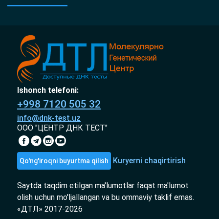
Ishonch telefoni:
+998 7120 505 32
info@dnk-test.uz
ООО "ЦЕНТР ДНК ТЕСТ"
Kuryerni chaqirtirish
Qo'ng'iroqni buyurtma qilish
Saytda taqdim etilgan ma'lumotlar faqat ma'lumot
olish uchun mo'ljallangan va bu ommaviy taklif emas.
«ДТЛ» 2017-2026